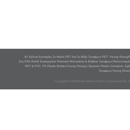
40 Χρόνια Εμπειρίας Σε Φιάλη PET Και Σε Βάζο Τροφίμων PET -Young ShangPla
Σας
|
FDA,RoHS Εγκεκριμένα Πλαστικά Μπουκάλια & Βαζάκια Τροφίμων
|
Πιστοποιημέ
PET & PVC, PS Plastic Bottles
|
Young Shang's Dynamic Plastic Container, Σχ
Τροφίμων
|
Young Shang 
Copyright© 2022Ready-Market Online CorporationΟλα Τα