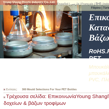
Young Shang Plastic Industry Co., Ltd.
English
|
العربية
|
Deutsch
|
Ελληνικά
|
Español
|
فارسی
|
Français
|
हिन्दी
|
Ind
Filipino
|
Tür
Επικ
Κατα
Βάζω
RoHS.
PET
Μπουκάλι
μπουκάλι
PVC, Πλα
Ενότητες:
300 Mould Selections For Your PET Bottles
Τρέχουσα σελίδα: ΕπικοινωνίαYoung ShangΓ
δοχείων & βάζων τροφίμων