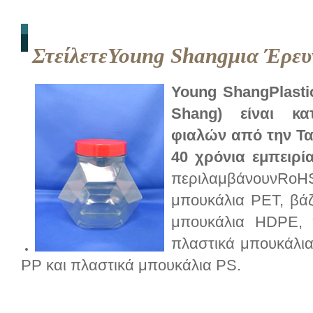
ΣτείλετεYoung Shangμια Έρε
Young ShangPlastic
Shang) είναι κα
φιαλών από την Τα
40 χρόνια εμπειρία
περιλαμβάνουνRoHS
μπουκάλια PET, βά
μπουκάλια HDPE, 
πλαστικά μπουκάλι
PP και πλαστικά μπουκάλια PS.