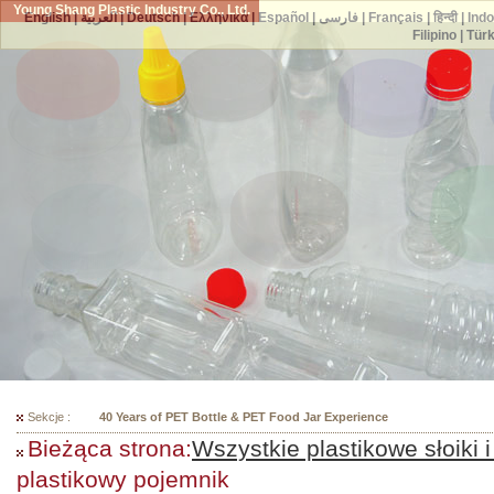
Young Shang Plastic Industry Co., Ltd.
English
|
العربية
|
Deutsch
|
Ελληνικά
|
Español
|
فارسی
|
Français
|
हिन्दी
|
Ind
Filipino
|
Tür
Sekcje :
300 Mould Selections For Your PET Bottles
Bieżąca strona:
Wszystkie plastikowe słoiki i
plastikowy pojemnik