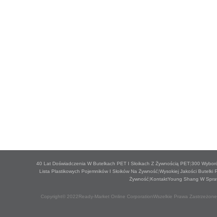
40 Lat Doświadczenia W Butelkach PET I Słoikach Z Żywnością PET
|
300 Wybor
Lista Plastikowych Pojemników I Słoików Na Żywność
|
Wysokiej Jakości Butelki 
Żywność
|
KontaktYoung Shang W Sprawi
Copyright© 2022Ready-Market Online CorporationWszelkie Prawa Zastrzeżone