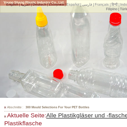
Young Shang Plastic Industry Co., Ltd.
English
|
العربية
|
Deutsch
|
Ελληνικά
|
Español
|
فارسی
|
Français
|
हिन्दी
|
Ind
Filipino
|
Tür
Abschnitte :
300 Mould Selections For Your PET Bottles
Aktuelle Seite:
Alle Plastikgläser und -flasch
Plastikflasche