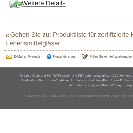
Weitere Details
Gehen Sie zu: Produktliste für zertifizierte
Lebensmittelgläser
E-Mail an Freunde
Kontaktiere uns
Füllen Sie ein Anfrageformular
40 Jahre Erfahrung Mit PET-Flaschen Und PET-Lebensmittelgläsern
|
300 Formenau
Produktliste Für Kunststoffbehälter Und Lebensmittelgläser
|
Produktliste Für Hoc
Und Lebensmittelgläser
|
KontaktYoung Shang Fü
Copyright© 2022Ready-Market Online CorporationAlle Rechte Vorbehalten. Ber