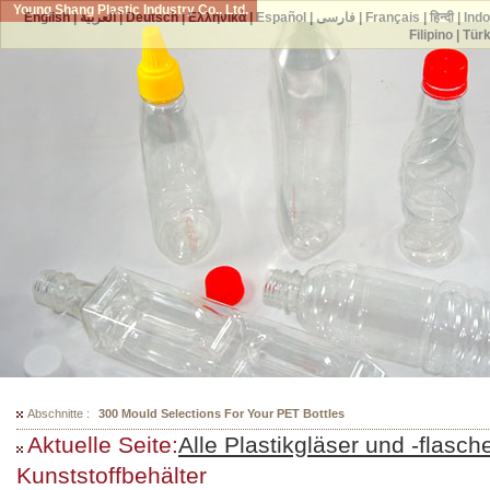
Young Shang Plastic Industry Co., Ltd.
English
|
العربية
|
Deutsch
|
Ελληνικά
|
Español
|
فارسی
|
Français
|
हिन्दी
|
Ind
Filipino
|
Tür
Abschnitte :
300 Mould Selections For Your PET Bottles
Aktuelle Seite:
Alle Plastikgläser und -flasch
Kunststoffbehälter