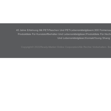
40 Jahre Erfahrung Mit PET-Flaschen Und PET-Lebensmittelgläsern
|
300 Formenau
Produktliste Für Kunststoffbehälter Und Lebensmittelgläser
|
Produktliste Für Hoc
Und Lebensmittelgläser
|
KontaktYoung Shang Fü
Copyright© 2022Ready-Market Online CorporationAlle Rechte Vorbehalten. Ber