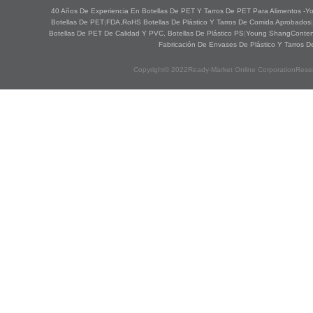
40 Años De Experiencia En Botellas De PET Y Tarros De PET Para Alimentos -Yo
Botellas De PET
|
FDA,RoHS Botellas De Plástico Y Tarros De Comida Aprobados
|
Botellas De PET De Calidad Y PVC, Botellas De Plástico PS
|
Young ShangContened
Fabricación De Envases De Plástico Y Tarros 
Copyright© 2022Ready-Market Online CorporationRese