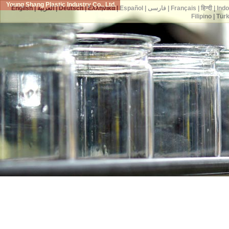
Young Shang Plastic Industry Co., Ltd.
English
|
العربية
|
Deutsch
|
Ελληνικά
|
Español
|
فارسی
|
Français
|
हिन्दी
|
Ind
Filipino
|
Tür