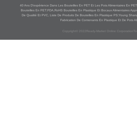
40 Ans D'expérience Dans Les Bouteilles En PET Et Les Pots Alimentaires En PET
Bouteilles En PET
|
FDA,RoHS Bouteilles En Plastique Et Bocaux Alimentaires App
De Qualité Et PVC, Liste De Produits De Bouteilles En Plastique PS
|
Young Shang
Fabrication De Contenants En Plastique Et De Pots Al
Copyright© 2022Ready-Market Online CorporationTou