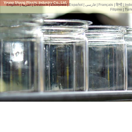
Young Shang Plastic Industry Co., Ltd.
English
|
العربية
|
Deutsch
|
Ελληνικά
|
Español
|
فارسی
|
Français
|
हिन्दी
|
Ind
Filipino
|
Tür