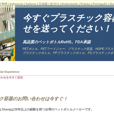
|
हिन्दी
|
Indonesia
|
Italiano
|
日本語
|
한국어
|
Nederlands
|
Polska
|
Português
|
Ro
今すぐプラスチック容
せを送ってください！
高品質のペットボトルRoHS。FDA承認
PETボトル、PETフードジャー、プラスチック容器、HDPEプラス
プラスチックボトル、PPプラスチックボトル、PSプラスチックボ
 Bottles
合わせを今すぐ送信
スチック容器のお問い合わせは今すぐ！
ng Shangは38年以上の経験を持つ台湾のペットボトルメーカーです。