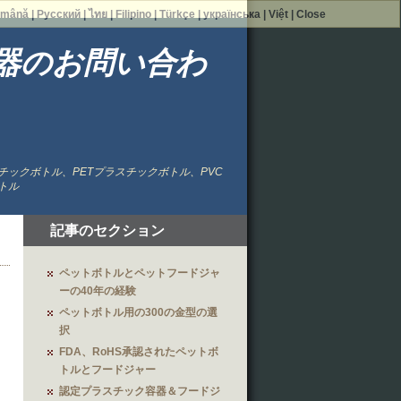
mână
|
Русский
|
ไทย
|
Filipino
|
Türkçe
|
українська
|
Việt
|
Close
器のお問い合わ
チックボトル、PETプラスチックボトル、PVC
トル
記事のセクション
ペットボトルとペットフードジャ
ーの40年の経験
ペットボトル用の300の金型の選
択
FDA、RoHS承認されたペットボ
トルとフードジャー
認定プラスチック容器＆フードジ