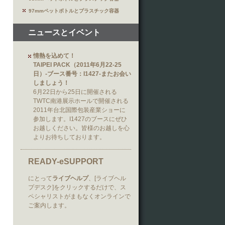
97mmペットボトルとプラスチック容器
ニュースとイベント
情熱を込めて！
TAIPEI PACK（2011年6月22-25
日）-ブース番号：I1427-またお会い
しましょう！
6月22日から25日に開催される
TWTC南港展示ホールで開催される
2011年台北国際包装産業ショーに
参加します。I1427のブースにぜひ
お越しください。皆様のお越しを心
よりお待ちしております。
READY-eSUPPORT
にとって
ライブヘルプ
、[ライブヘル
プデスク]をクリックするだけで、ス
ペシャリストがまもなくオンラインで
ご案内します。