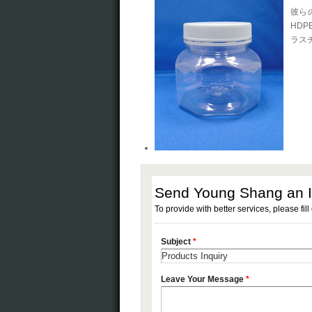
彼ら
HD
ラス