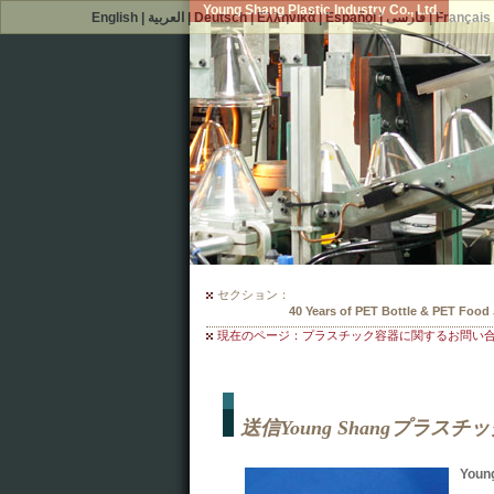
Young Shang Plastic Industry Co., Ltd.
English
|
العربية
|
Deutsch
|
Ελληνικά
|
Español
|
فارسی
|
Français
セクション：
300 Mould Selections For Your PET
現在のページ：プラスチック容器に関するお問い
送信Young Shangプラ
You