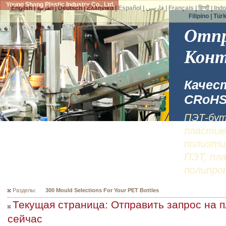
Young Shang Plastic Industry Co., Ltd.
English
|
العربية
|
Deutsch
|
Ελληνικά
|
Español
|
فارسی
|
Français
|
हिन्दी
|
Ind
Filipino
|
Tür
Отпр
Конт
Качес
СRoHS
ПЭТ-бут
пластик
полиэти
ПЭТ, пл
полипро
Разделы:
300 Mould Selections For Your PET Bottles
Текущая страница: Отправить запрос на 
сейчас