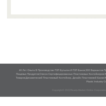
40 Лет Опыта В Производстве ПЭТ-Бутылок И ПЭТ-Банок
|
300 Вариантов П
Пищевых Продуктов
|
Список Сертифицированных Пластиковых Контейнеров 
Товаров
|
Динамический Пластиковый Контейнер, Дизайн Пластиковой Банки
|
Plastic Industry
Copyright© 2022Ready-Market Online Corporat