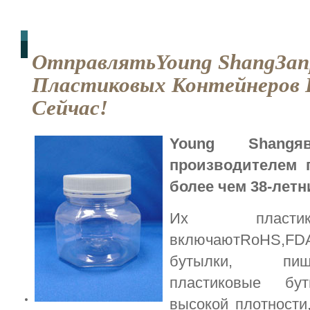
ОтправлятьYoung ShangЗап
Пластиковых Контейнеров
Сейчас!
Young Shangяв
производителем 
более чем 38-лет
Их пластик
включаютRoHS,
бутылки, пищ
пластиковые бу
высокой плотности