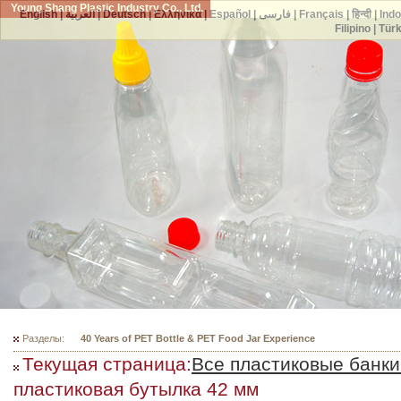
Young Shang Plastic Industry Co., Ltd.
English
|
العربية
|
Deutsch
|
Ελληνικά
|
Español
|
فارسی
|
Français
|
हिन्दी
|
Ind
Filipino
|
Tür
Разделы:
300 Mould Selections For Your PET Bottles
Текущая страница:
Все пластиковые банки
пластиковая бутылка 42 мм