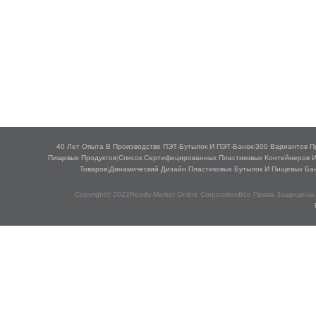
40 Лет Опыта В Производстве ПЭТ-Бутылок И ПЭТ-Банок
|
300 Вариантов П
Пищевых Продуктов
|
Список Сертифицированных Пластиковых Контейнеров 
Товаров
|
Динамический Дизайн Пластиковых Бутылок И Пищевых Ба
Copyright© 2022Ready-Market Online CorporationВсе Права Защищены.