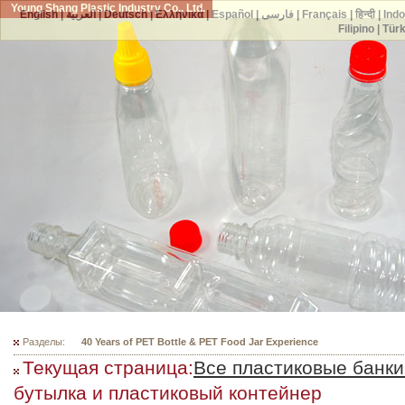
Young Shang Plastic Industry Co., Ltd.
English
|
العربية
|
Deutsch
|
Ελληνικά
|
Español
|
فارسی
|
Français
|
हिन्दी
|
Ind
Filipino
|
Tür
Разделы:
300 Mould Selections For Your PET Bottles
Текущая страница:
Все пластиковые банки
бутылка и пластиковый контейнер