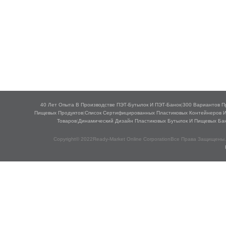
40 Лет Опыта В Производстве ПЭТ-Бутылок И ПЭТ-Банок
|
300 Вариантов П
Пищевых Продуктов
|
Список Сертифицированных Пластиковых Контейнеров 
Товаров
|
Динамический Дизайн Пластиковых Бутылок И Пищевых Ба
Copyright© 2022Ready-Market Online CorporationВсе Права Защищены.