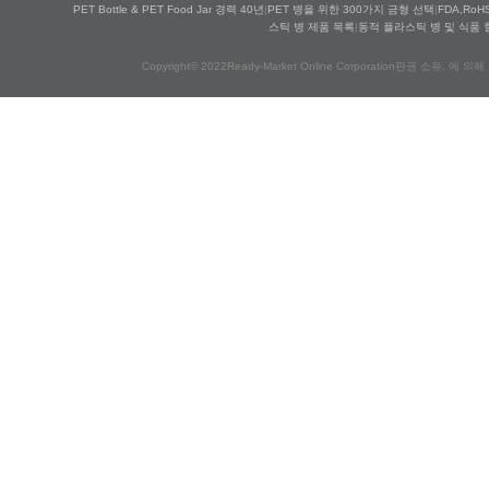
PET Bottle & PET Food Jar 경력 40년
|
PET 병을 위한 300가지 금형 선택
|
FDA,Ro
스틱 병 제품 목록
|
동적 플라스틱 병 및 식품 
Copyright© 2022Ready-Market Online Corporation판권 소유. 에 의