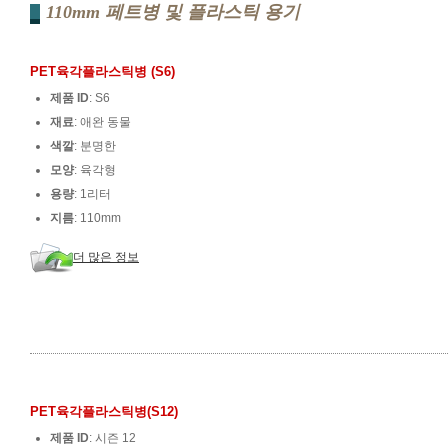
110mm 페트병 및 플라스틱 용기
PET육각플라스틱병 (S6)
제품 ID
: S6
재료
: 애완 동물
색깔
: 분명한
모양
: 육각형
용량
: 1리터
지름
: 110mm
더 많은 정보
PET육각플라스틱병(S12)
제품 ID
: 시즌 12