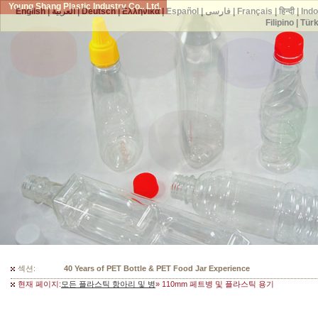
Young Shang Plastic Industry Co., Ltd.
English
|
العربية
|
Deutsch
|
Ελληνικά
|
Español
|
فارسی
|
Français
|
हिन्दी
|
Ind
Filipino
|
Tür
섹션:
300 Mould Selections For Your PET Bottles
현재 페이지:
모든 플라스틱 항아리 및 병
» 110mm 페트병 및 플라스틱 용기