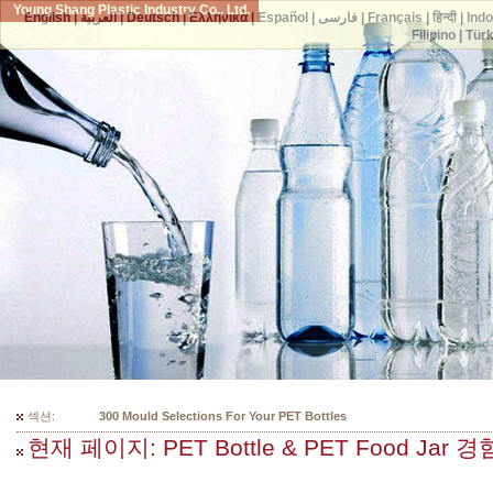
Young Shang Plastic Industry Co., Ltd.
English
|
العربية
|
Deutsch
|
Ελληνικά
|
Español
|
فارسی
|
Français
|
हिन्दी
|
Ind
Filipino
|
Tür
섹션:
300 Mould Selections For Your PET Bottles
현재 페이지: PET Bottle & PET Food Jar 경