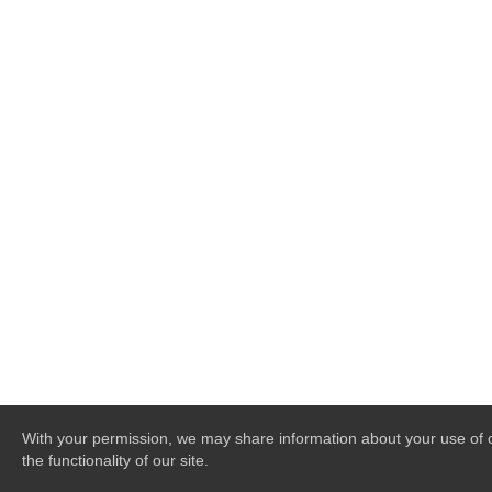
With your permission, we may share information about your use of o
the functionality of our site.