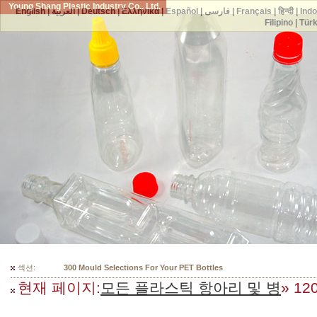
Young Shang Plastic Industry Co., Ltd.
English
|
العربية
|
Deutsch
|
Ελληνικά
|
Español
|
فارسی
|
Français
|
हिन्दी
|
Ind
Filipino
|
Tür
섹션:
300 Mould Selections For Your PET Bottles
현재 페이지:
모든 플라스틱 항아리 및 병
» 1