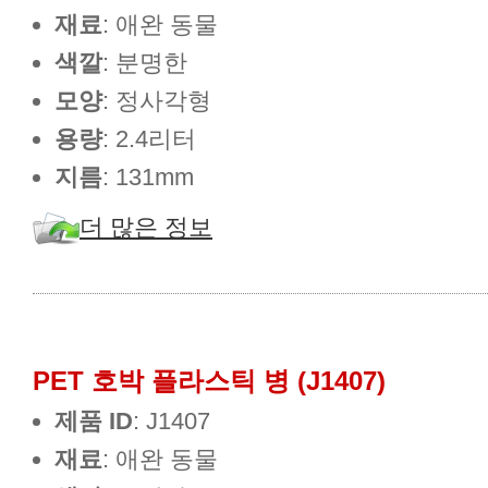
재료
: 애완 동물
색깔
: 분명한
모양
: 정사각형
용량
: 2.4리터
지름
: 131mm
더 많은 정보
PET 호박 플라스틱 병 (J1407)
제품 ID
: J1407
재료
: 애완 동물