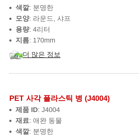
색깔
: 분명한
모양
: 라운드, 샤프
용량
: 4리터
지름
: 170mm
더 많은 정보
PET 사각 플라스틱 병 (J4004)
제품 ID
: J4004
재료
: 애완 동물
색깔
: 분명한