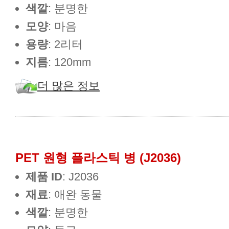
색깔
: 분명한
모양
: 마음
용량
: 2리터
지름
: 120mm
더 많은 정보
PET 원형 플라스틱 병 (J2036)
제품 ID
: J2036
재료
: 애완 동물
색깔
: 분명한