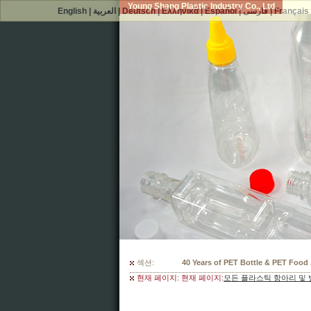
Young Shang Plastic Industry Co., Ltd.
English
|
العربية
|
Deutsch
|
Ελληνικά
|
Español
|
فارسی
|
Français
섹션:
300 Mould Selections For Your PET
현재 페이지: 현재 페이지:
모든 플라스틱 항아리 및 