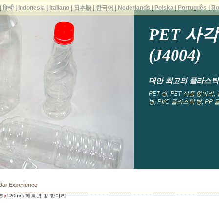
|
हिन्दी
|
Indonesia
|
Italiano
|
日本語
|
한국어
|
Nederlands
|
Polska
|
Português
|
Ro
PET 사
(J4004)
대만 최고의 플라스틱 병
PET 병, PET 식품 항아리
병, PVC 플라스틱 병, PP
 Bottles
병
»
120mm 페트병 및 항아리