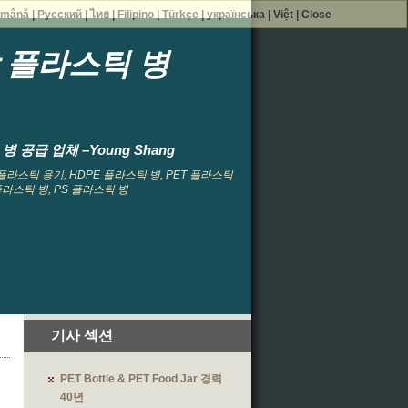
mână
|
Русский
|
ไทย
|
Filipino
|
Türkçe
|
українська
|
Việt
|
Close
각 플라스틱 병
 공급 업체 –Young Shang
, 플라스틱 용기, HDPE 플라스틱 병, PET 플라스틱
 플라스틱 병, PS 플라스틱 병
기사 섹션
PET Bottle & PET Food Jar 경력
40년