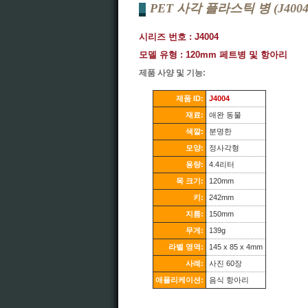
PET 사각 플라스틱 병 (J4004
시리즈 번호 : J4004
모델 유형 : 120mm 페트병 및 항아리
제품 사양 및 기능:
제품 ID:
J4004
재료:
애완 동물
색깔:
분명한
모양:
정사각형
용량:
4.4리터
목 크기:
120mm
키:
242mm
지름:
150mm
무게:
139g
라벨 영역:
145 x 85 x 4mm
사례:
사진 60장
애플리케이션:
음식 항아리