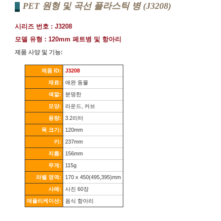
PET 원형 및 곡선 플라스틱 병 (J3208)
시리즈 번호 : J3208
모델 유형 : 120mm 페트병 및 항아리
제품 사양 및 기능:
제품 ID:
J3208
재료:
애완 동물
색깔:
분명한
모양:
라운드, 커브
용량:
3.2리터
목 크기:
120mm
키:
237mm
지름:
156mm
무게:
115g
라벨 영역:
170 x 450(495,395)mm
사례:
사진 60장
애플리케이션:
음식 항아리