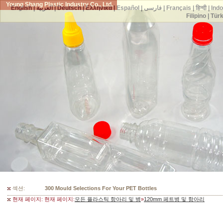
Young Shang Plastic Industry Co., Ltd.
English
|
العربية
|
Deutsch
|
Ελληνικά
|
Español
|
فارسی
|
Français
|
हिन्दी
|
Ind
Filipino
|
Tür
섹션:
300 Mould Selections For Your PET Bottles
현재 페이지: 현재 페이지:
모든 플라스틱 항아리 및 병
»
120mm 페트병 및 항아리