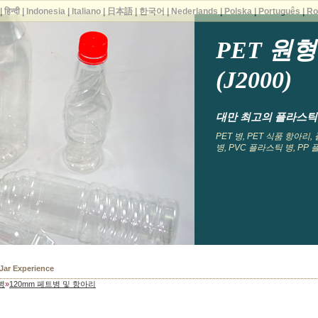
|
हिन्दी
|
Indonesia
|
Italiano
|
日本語
|
한국어
|
Nederlands
|
Polska
|
Português
|
Ro
PET 원
(J2000)
대만 최고의 플라스틱 병
PET 병, PET 식품 항아리
병, PVC 플라스틱 병, PP
 Bottles
병
»
120mm 페트병 및 항아리