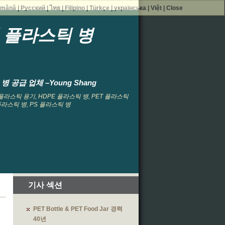
mână
|
Русский
|
ไทย
|
Filipino
|
Türkçe
|
українська
|
Việt
|
Close
형 플라스틱 병
 공급 업체 –Young Shang
, 플라스틱 용기, HDPE 플라스틱 병, PET 플라스틱
 플라스틱 병, PS 플라스틱 병
기사 섹션
PET Bottle & PET Food Jar 경력
40년