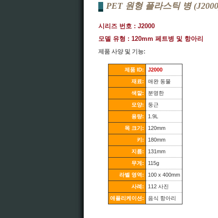
PET 원형 플라스틱 병 (J2000
시리즈 번호 : J2000
모델 유형 : 120mm 페트병 및 항아리
제품 사양 및 기능:
제품 ID:
J2000
재료:
애완 동물
색깔:
분명한
모양:
둥근
용량:
1.9L
목 크기:
120mm
키:
180mm
지름:
131mm
무게:
115g
라벨 영역:
100 x 400mm
사례:
112 사진
애플리케이션:
음식 항아리