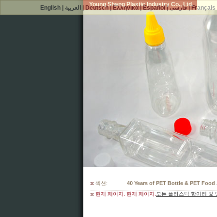
Young Shang Plastic Industry Co., Ltd.
English
|
العربية
|
Deutsch
|
Ελληνικά
|
Español
|
فارسی
|
Français
섹션:
300 Mould Selections For Your PET
현재 페이지: 현재 페이지:
모든 플라스틱 항아리 및 