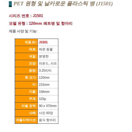
PET 원형 및 날카로운 플라스틱 병 (J1501)
시리즈 번호 : J1501
모델 유형 : 120mm 페트병 및 항아리
제품 사양 및 기능:
제품 ID:
J1501
재료:
애완 동물
색깔:
분명한
모양:
라운드, 샤프
용량:
3.25리터
목 크기:
120mm
키:
215mm
지름:
156mm
무게:
115g
라벨 영역:
90 x 470mm
사례:
사진 60장
애플리케이션:
음식 항아리