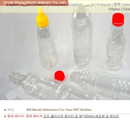
Young Shang Plastic Industry Co., Ltd.
English
|
العربية
|
Deutsch
|
Ελληνικά
|
Español
|
فارسی
|
Français
|
हिन्दी
|
Ind
Filipino
|
Tür
섹션:
300 Mould Selections For Your PET Bottles
현재 페이지: 현재 페이지:
모든 플라스틱 항아리 및 병
»
120mm 페트병 및 항아리