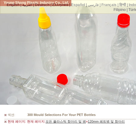
Young Shang Plastic Industry Co., Ltd.
English
|
العربية
|
Deutsch
|
Ελληνικά
|
Español
|
فارسی
|
Français
|
हिन्दी
|
Ind
Filipino
|
Tür
섹션:
300 Mould Selections For Your PET Bottles
현재 페이지: 현재 페이지:
모든 플라스틱 항아리 및 병
»
120mm 페트병 및 항아리