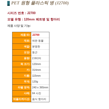
PET 원형 플라스틱 병 (J2700)
시리즈 번호 : J2700
모델 유형 : 120mm 페트병 및 항아리
제품 사양 및 기능:
제품 ID:
J2700
재료:
애완 동물
색깔:
분명한
모양:
둥근
용량:
2.8리터
목 크기:
120mm
키:
314mm
지름:
115mm
무게:
120g
라벨 영역:
240 x 365mm
사례:
84 사진
애플리케이션:
음식 항아리