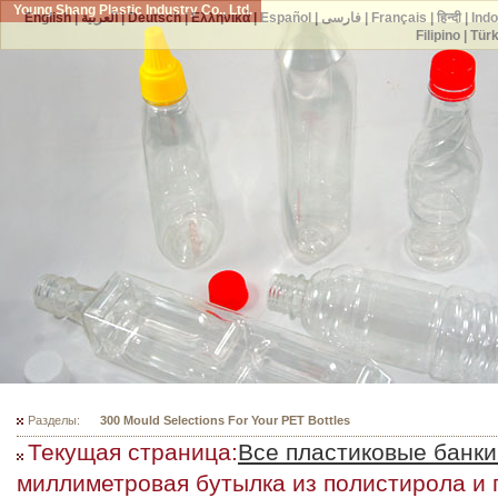
Young Shang Plastic Industry Co., Ltd.
English
|
العربية
|
Deutsch
|
Ελληνικά
|
Español
|
فارسی
|
Français
|
हिन्दी
|
Ind
Filipino
|
Tür
Разделы:
300 Mould Selections For Your PET Bottles
Текущая страница:
Все пластиковые банки
миллиметровая бутылка из полистирола и 