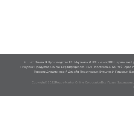
40 Лет Опыта В Производстве ПЭТ-Бутылок И ПЭТ-Банок
|
300 Вариантов П
Пищевых Продуктов
|
Список Сертифицированных Пластиковых Контейнеров 
Товаров
|
Динамический Дизайн Пластиковых Бутылок И Пищевых Ба
Copyright© 2022Ready-Market Online CorporationВсе Права Защищены.