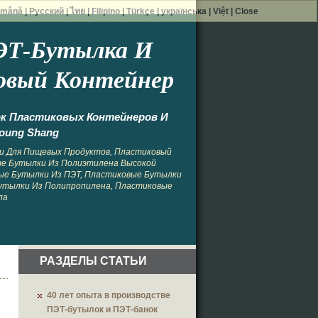
mână
|
Русский
|
ไทย
|
Filipino
|
Türkçe
|
українська
|
Việt
|
Close
ЭТ-Бутылка И
овый Контейнер
ок Пластиковых Контейнеров И
oung Shang
и Для Пищевых Продуктов, Пластиковый
ые Бутылки Из Полиэтилена Высокой
ые Бутылки Из ПЭТ, Пластиковые Бутылки
утылки Из Полипропилена, Пластиковые
ла
РАЗДЕЛЫ СТАТЬИ
40 лет опыта в производстве
ПЭТ-бутылок и ПЭТ-банок