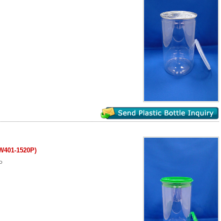
W401-1520P)
P