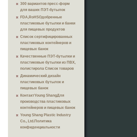
300 вариантов пресс-форм
для ваших ПЭТ-бутылок
FDA,RoHSОдобренные
пластиковые бутылки и банки
для пищевых продуктов
Список сертифицированных
пластиковых контейнеров и
пищевых банок
Качественные ПЭТ-бутылки и
пластиковые бутылки из ПВХ,
полистирола Список товаров
Динамический дизайн
пластиковых бутылок и
пищевых банок
КонтактYoung ShangДля
производства пластиковых
контейнеров и пищевых банок
Young Shang Plastic Industry
Co., Ltd.Политика
конфиденциальности