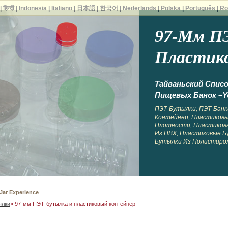
|
हिन्दी
|
Indonesia
|
Italiano
|
日本語
|
한국어
|
Nederlands
|
Polska
|
Português
|
Ro
97-Мм П
Пластик
Тайваньский Спис
Пищевых Банок –Y
ПЭТ-Бутылки, ПЭТ-Банк
Контейнер, Пластиков
Плотности, Пластиков
Из ПВХ, Пластиковые Б
Бутылки Из Полистиро
 Bottles
ылки
» 97-мм ПЭТ-бутылка и пластиковый контейнер