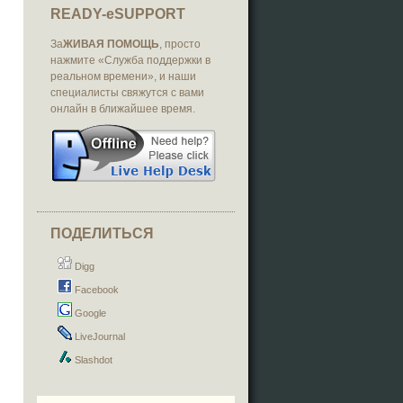
READY-eSUPPORT
За
ЖИВАЯ ПОМОЩЬ
, просто
нажмите «Служба поддержки в
реальном времени», и наши
специалисты свяжутся с вами
онлайн в ближайшее время.
ПОДЕЛИТЬСЯ
Digg
Facebook
Google
LiveJournal
Slashdot