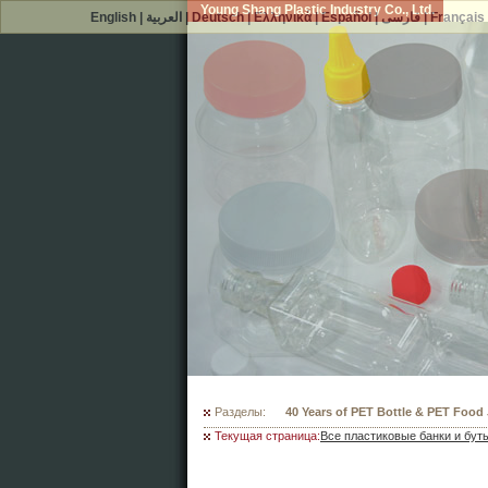
Young Shang Plastic Industry Co., Ltd.
English
|
العربية
|
Deutsch
|
Ελληνικά
|
Español
|
فارسی
|
Français
Разделы:
300 Mould Selections For Your PET
Текущая страница:
Все пластиковые банки и бут