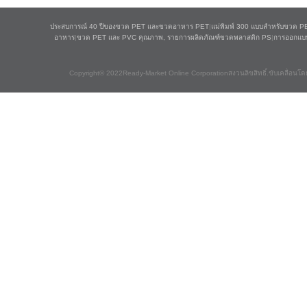
ประสบการณ์ 40 ปีของขวด PET และขวดอาหาร PET
|
แม่พิมพ์ 300 แบบสำหรับขวด P
อาหาร
|
ขวด PET และ PVC คุณภาพ, รายการผลิตภัณฑ์ขวดพลาสติก PS
|
การออกแบ
Copyright© 2022Ready-Market Online Corporationสงวนลิขสิทธิ์.ขับเคลื่อนโด