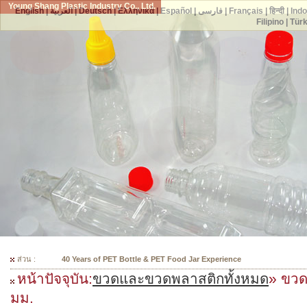
Young Shang Plastic Industry Co., Ltd.
English
|
العربية
|
Deutsch
|
Ελληνικά
|
Español
|
فارسی
|
Français
|
हिन्दी
|
Ind
Filipino
|
Tür
ส่วน :
300 Mould Selections For Your PET Bottles
หน้าปัจจุบัน:
ขวดและขวดพลาสติกทั้งหมด
» ขว
มม.