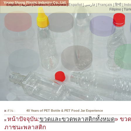
Young Shang Plastic Industry Co., Ltd.
English
|
العربية
|
Deutsch
|
Ελληνικά
|
Español
|
فارسی
|
Français
|
हिन्दी
|
Ind
Filipino
|
Tür
ส่วน :
300 Mould Selections For Your PET Bottles
หน้าปัจจุบัน:
ขวดและขวดพลาสติกทั้งหมด
» ขวด
ภาชนะพลาสติก