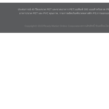
ประสบการณ์ 40 ปีของขวด PET และขวดอาหาร PET
|
แม่พิมพ์ 300 แบบสำหรับขวด P
อาหาร
|
ขวด PET และ PVC คุณภาพ, รายการผลิตภัณฑ์ขวดพลาสติก PS
|
การออกแบ
Copyright© 2022Ready-Market Online Corporationสงวนลิขสิทธิ์.ขับเคลื่อนโด