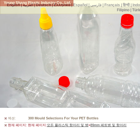
Young Shang Plastic Industry Co., Ltd.
English
|
العربية
|
Deutsch
|
Ελληνικά
|
Español
|
فارسی
|
Français
|
हिन्दी
|
Ind
Filipino
|
Tür
섹션:
300 Mould Selections For Your PET Bottles
현재 페이지: 현재 페이지:
모든 플라스틱 항아리 및 병
»
89mm 페트병 및 항아리