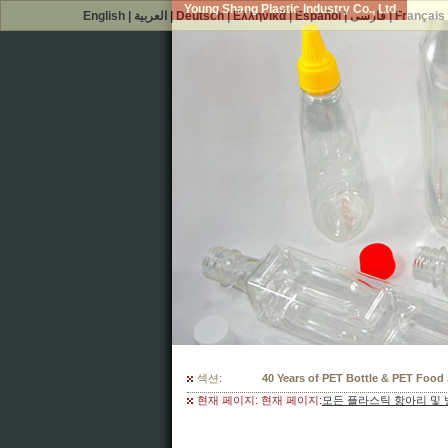
Young Shang Plastic Industry Co., Ltd.
English
|
العربية
|
Deutsch
|
Ελληνικά
|
Español
|
فارسی
|
Français
섹션:
300 Mould Selections For Your PET
현재 페이지: 현재 페이지:
모든 플라스틱 항아리 및 