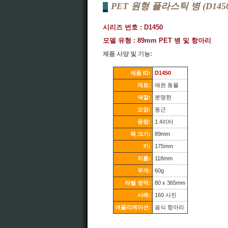
PET 원형 플라스틱 병 (D1450
시리즈 번호 : D1450
모델 유형 : 89mm PET 병 및 항아리
제품 사양 및 기능:
제품 ID:
D1450
재료:
애완 동물
색깔:
분명한
모양:
둥근
용량:
1.4리터
목 크기:
89mm
키:
175mm
지름:
118mm
무게:
60g
라벨 영역:
80 x 365mm
사례:
160 사진
애플리케이션:
음식 항아리