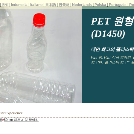
|
हिन्दी
|
Indonesia
|
Italiano
|
日本語
|
한국어
|
Nederlands
|
Polska
|
Português
|
Ro
PET 원
(D1450)
대만 최고의 플라스틱 병
PET 병, PET 식품 항아리
병, PVC 플라스틱 병, PP
 Bottles
병
»
89mm 페트병 및 항아리