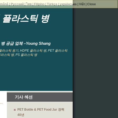
mână
|
Русский
|
ไทย
|
Filipino
|
Türkçe
|
українська
|
Việt
|
Close
형 플라스틱 병
 공급 업체 –Young Shang
, 플라스틱 용기, HDPE 플라스틱 병, PET 플라스틱
 플라스틱 병, PS 플라스틱 병
기사 섹션
PET Bottle & PET Food Jar 경력
40년