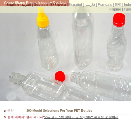
Young Shang Plastic Industry Co., Ltd.
English
|
العربية
|
Deutsch
|
Ελληνικά
|
Español
|
فارسی
|
Français
|
हिन्दी
|
Ind
Filipino
|
Tür
섹션:
300 Mould Selections For Your PET Bottles
현재 페이지: 현재 페이지:
모든 플라스틱 항아리 및 병
»
89mm 페트병 및 항아리