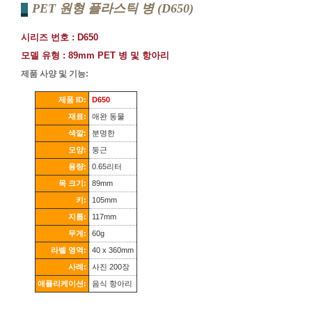
PET 원형 플라스틱 병 (D650)
시리즈 번호 : D650
모델 유형 : 89mm PET 병 및 항아리
제품 사양 및 기능:
제품 ID:
D650
재료:
애완 동물
색깔:
분명한
모양:
둥근
용량:
0.65리터
목 크기:
89mm
키:
105mm
지름:
117mm
무게:
60g
라벨 영역:
40 x 360mm
사례:
사진 200장
애플리케이션:
음식 항아리