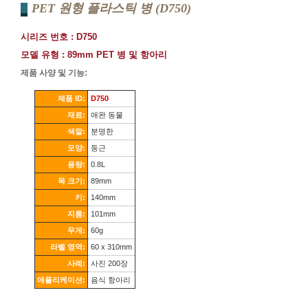
PET 원형 플라스틱 병 (D750)
시리즈 번호 : D750
모델 유형 : 89mm PET 병 및 항아리
제품 사양 및 기능:
제품 ID:
D750
재료:
애완 동물
색깔:
분명한
모양:
둥근
용량:
0.8L
목 크기:
89mm
키:
140mm
지름:
101mm
무게:
60g
라벨 영역:
60 x 310mm
사례:
사진 200장
애플리케이션:
음식 항아리