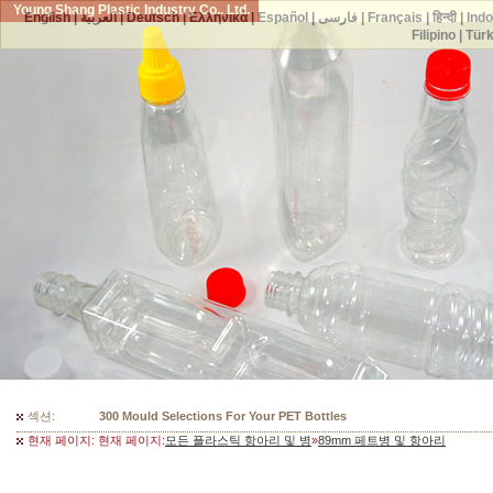
Young Shang Plastic Industry Co., Ltd.
English
|
العربية
|
Deutsch
|
Ελληνικά
|
Español
|
فارسی
|
Français
|
हिन्दी
|
Ind
Filipino
|
Tür
섹션:
300 Mould Selections For Your PET Bottles
현재 페이지: 현재 페이지:
모든 플라스틱 항아리 및 병
»
89mm 페트병 및 항아리