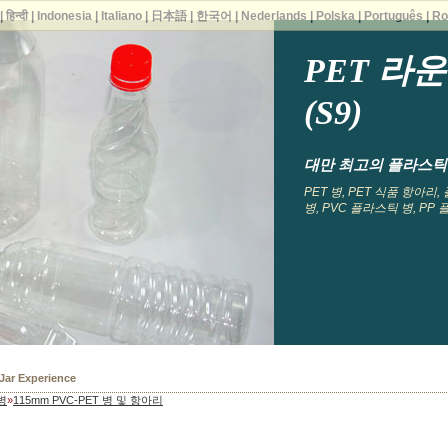
|
हिन्दी
|
Indonesia
|
Italiano
|
日本語
|
한국어
|
Nederlands
|
Polska
|
Português
|
Ro
PET 라
(S9)
대만 최고의 플라스틱 병
PET 병, PET 식품 항아리
병, PVC 플라스틱 병, PP
 Bottles
병
»
115mm PVC-PET 병 및 항아리