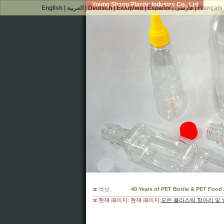
Young Shang Plastic Industry Co., Ltd.
English
|
العربية
|
Deutsch
|
Ελληνικά
|
Español
|
فارسی
|
Français
섹션:
300 Mould Selections For Your PET
현재 페이지: 현재 페이지:
모든 플라스틱 항아리 및 