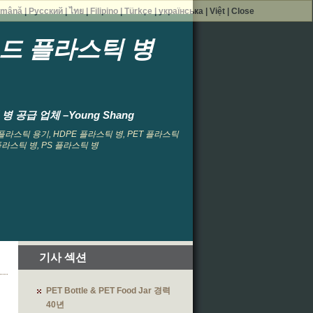
mână
|
Русский
|
ไทย
|
Filipino
|
Türkçe
|
українська
|
Việt
|
Close
운드 플라스틱 병
 공급 업체 –Young Shang
, 플라스틱 용기, HDPE 플라스틱 병, PET 플라스틱
 플라스틱 병, PS 플라스틱 병
기사 섹션
PET Bottle & PET Food Jar 경력
40년