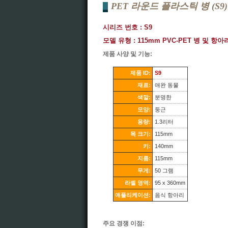
PET 라운드 플라스틱 병 (S9)
시리즈 번호 : S9
모델 유형 : 115mm PVC-PET 병 및 항아
제품 사양 및 기능:
제품 ID:
S9
재료:
애완 동물
색깔:
분명한
모양:
둥근
용량:
1.3리터
목 크기:
115mm
키:
140mm
지름:
115mm
무게:
50 그램
라벨 영역:
95 x 360mm
애플리케이션:
음식 항아리
주요 경쟁 이점: