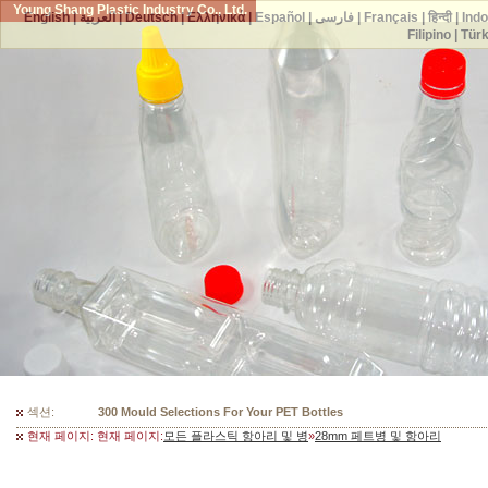
Young Shang Plastic Industry Co., Ltd.
English
|
العربية
|
Deutsch
|
Ελληνικά
|
Español
|
فارسی
|
Français
|
हिन्दी
|
Ind
Filipino
|
Tür
섹션:
300 Mould Selections For Your PET Bottles
현재 페이지: 현재 페이지:
모든 플라스틱 항아리 및 병
»
28mm 페트병 및 항아리