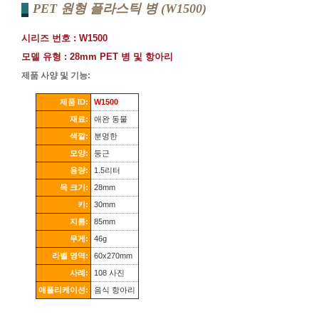
PET 원형 플라스틱 병 (W1500)
시리즈 번호 : W1500
모델 유형 : 28mm PET 병 및 항아리
제품 사양 및 기능:
제품 ID:
W1500
재료:
애완 동물
색깔:
분명한
모양:
둥근
용량:
1.5리터
목 크기:
28mm
키:
30mm
지름:
85mm
무게:
46g
라벨 영역:
60x270mm
사례:
108 사진
애플리케이션:
음식 항아리