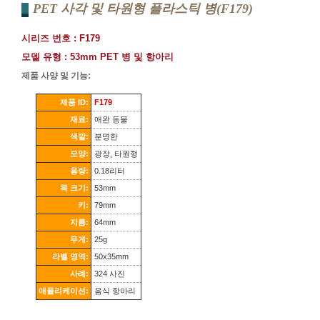
PET 사각 및 타원형 플라스틱 병(F179)
시리즈 번호 : F179
모델 유형 : 53mm PET 병 및 항아리
제품 사양 및 기능:
제품 ID:
F179
재료:
애완 동물
색깔:
분명한
모양:
광장, 타원형
용량:
0.18리터
목 크기:
53mm
키:
79mm
지름:
64mm
무게:
25g
라벨 영역:
50x35mm
사례:
324 사진
애플리케이션:
음식 항아리