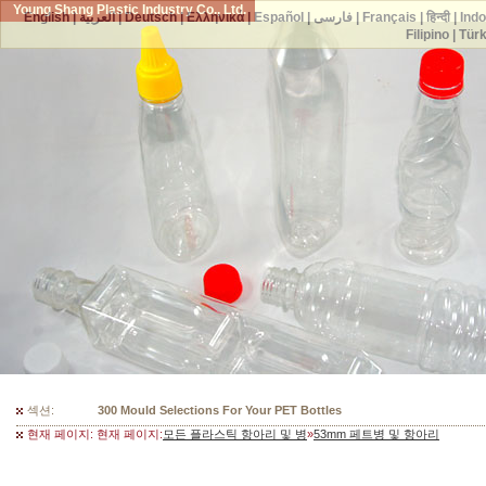
Young Shang Plastic Industry Co., Ltd.
English
|
العربية
|
Deutsch
|
Ελληνικά
|
Español
|
فارسی
|
Français
|
हिन्दी
|
Ind
Filipino
|
Tür
섹션:
300 Mould Selections For Your PET Bottles
현재 페이지: 현재 페이지:
모든 플라스틱 항아리 및 병
»
53mm 페트병 및 항아리