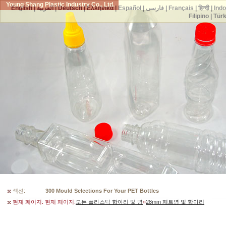
Young Shang Plastic Industry Co., Ltd.
English
|
العربية
|
Deutsch
|
Ελληνικά
|
Español
|
فارسی
|
Français
|
हिन्दी
|
Ind
Filipino
|
Tür
섹션:
300 Mould Selections For Your PET Bottles
현재 페이지: 현재 페이지:
모든 플라스틱 항아리 및 병
»
28mm 페트병 및 항아리