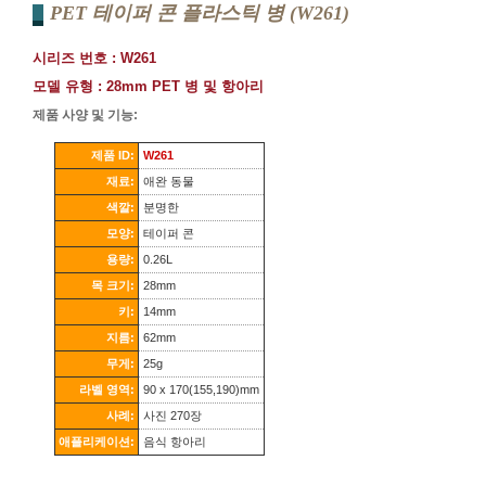
PET 테이퍼 콘 플라스틱 병 (W261)
시리즈 번호 : W261
모델 유형 : 28mm PET 병 및 항아리
제품 사양 및 기능:
제품 ID:
W261
재료:
애완 동물
색깔:
분명한
모양:
테이퍼 콘
용량:
0.26L
목 크기:
28mm
키:
14mm
지름:
62mm
무게:
25g
라벨 영역:
90 x 170(155,190)mm
사례:
사진 270장
애플리케이션:
음식 항아리