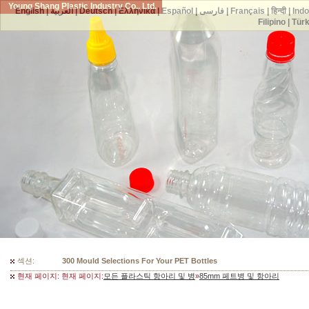
Young Shang Plastic Industry Co., Ltd.
English
|
العربية
|
Deutsch
|
Ελληνικά
|
Español
|
فارسی
|
Français
|
हिन्दी
|
Ind
Filipino
|
Tür
섹션:
300 Mould Selections For Your PET Bottles
현재 페이지: 현재 페이지:
모든 플라스틱 항아리 및 병
»
85mm 페트병 및 항아리