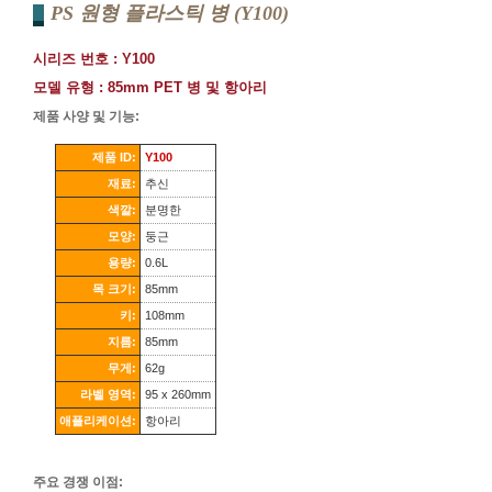
PS 원형 플라스틱 병 (Y100)
시리즈 번호 : Y100
모델 유형 : 85mm PET 병 및 항아리
제품 사양 및 기능:
제품 ID:
Y100
재료:
추신
색깔:
분명한
모양:
둥근
용량:
0.6L
목 크기:
85mm
키:
108mm
지름:
85mm
무게:
62g
라벨 영역:
95 x 260mm
애플리케이션:
항아리
주요 경쟁 이점: