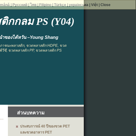
mână
|
Русский
|
ไทย
|
Filipino
|
Türkçe
|
українська
|
Việt
|
Close
ิกกลม PS (Y04)
้นนำของไต้หวัน –Young Shang
 ภาชนะพลาสติก, ขวดพลาสติก HDPE, ขวด
ีวีซี, ขวดพลาสติก PP, ขวดพลาสติก PS
ส่วนบทความ
ประสบการณ์ 40 ปีของขวด PET
และขวดอาหาร PET