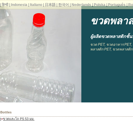
|
हिन्दी
|
Indonesia
|
Italiano
|
日本語
|
한국어
|
Nederlands
|
Polska
|
Português
|
Ro
ขวดพลาสต
ผู้ผลิตขวดพลาสติกชั
ขวด PET, ขวดอาหาร PET,
พลาสติก PET, ขวดพลาสติกพ
 Bottles
ด
»
ขวดและโถ PS 53 มม.