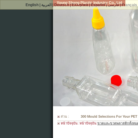
Young Shang Plastic Industry Co., Ltd.
English
|
العربية
|
Deutsch
|
Ελληνικά
|
Español
|
فارسی
|
Français
ส่วน :
300 Mould Selections For Your PET
หน้าปัจจุบัน: หน้าปัจจุบัน:
ขวดและขวดพลาสติกทั้งหม