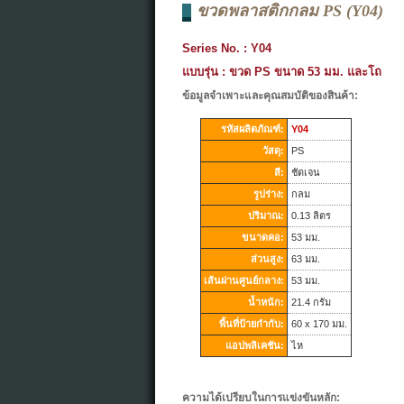
ขวดพลาสติกกลม PS (Y04)
Series No. : Y04
แบบรุ่น : ขวด PS ขนาด 53 มม. และโถ
ข้อมูลจำเพาะและคุณสมบัติของสินค้า:
รหัสผลิตภัณฑ์:
Y04
วัสดุ:
PS
สี:
ชัดเจน
รูปร่าง:
กลม
ปริมาณ:
0.13 ลิตร
ขนาดคอ:
53 มม.
ส่วนสูง:
63 มม.
เส้นผ่านศูนย์กลาง:
53 มม.
น้ำหนัก:
21.4 กรัม
พื้นที่ป้ายกำกับ:
60 x 170 มม.
แอปพลิเคชัน:
ไห
ความได้เปรียบในการแข่งขันหลัก: